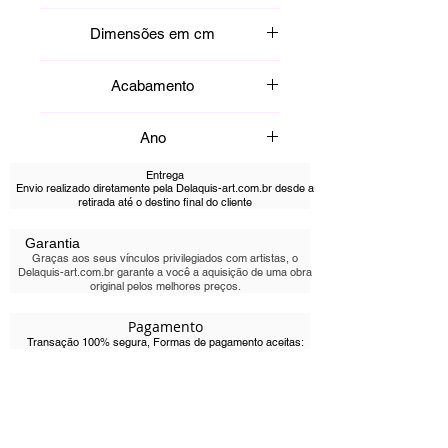
ritmo visual que evoca energia
Tinta acrílica
criativa e força interior. Esta obra
Dimensões em cm
abstrata explora o poder da luz
através da cor, convidando o olhar a
100x100cm
Acabamento
transitar entre contrastes e
harmonias. Uma pintura que reflete a
Emoldurado
vitalidade e a alegria da coleção
Ano
Brillance.
2022
Entrega
Envio realizado diretamente pela Delaquis-art.com.br desde a
retirada até o destino final do cliente
Garantia
Graças aos seus vínculos privilegiados com artistas, o
Delaquis-art.com.br garante a você a aquisição de uma obra
original pelos melhores preços.
Pagamento
Transação 100% segura, Formas de pagamento aceitas:
Cartões de crédito, Pix,
Devoluções
Devoluções gratuitas: Satisfeito ou reembolsado em 7
dias