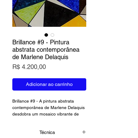
Brillance #9 - Pintura
abstrata contemporânea
de Marlene Delaquis
Preço
R$ 4.200,00
Adicionar ao carrinho
Brillance #9 - A pintura abstrata
contemporânea de Marlene Delaquis
desdobra um mosaico vibrante de
formas geométricas e cores intensas.
Azuis profundos, verdes luminosos e
Técnica
dourados quentes se cruzam em um