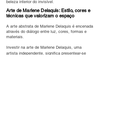
beleza interior do invisível.
Arte de Marlene Delaquis: Estilo, cores e
técnicas que valorizam o espaço
A arte abstrata de Marlene Delaquis é encenada
através do diálogo entre luz, cores, formas e
materiais.
Investir na arte de Marlene Delaquis, uma
artista independente, significa presentear-se
com um fragmento de emoção atemporal, uma
obra única, autêntica e original, que valoriza o
espaço e enriquece uma coleção de arte
contemporânea.
As obras de Marlene Delaquis estão disponíveis
na galeria online oficial da artista:
Delaquis-
art.com.br.
Adquira uma obra única
Loja