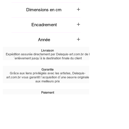
originale révèle la tension entre
Peinture acrylique
ombre et éclat. Un dialogue intense
Dimensions en cm
entre matière et émotion, symbole de
la transformation intérieure et de
120 x 80 cm
Encadrement
puissance créatrice.
Encadré
Année
2022
Livraison
Expédition assurée directement par Delaquis-art.com.br de l
´enlèvement jusqu´à la destination finale du client
Garantie
Grâce aux liens privilégiés avec les artistes, Delaquis-
art.com.br vous garantit l´acquisition d´une oeuvre originale
aux meilleurs prix
Paiement
Transaction 100% sécurisée, Modes de paiement acceptés:
Cartes de crédit, Pix,
Retours
Retours gratuits: Satisfait ou remboursé sous 7 jours