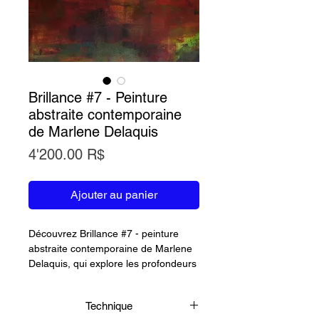
Brillance #7 - Peinture
abstraite contemporaine
de Marlene Delaquis
Prix
4'200.00 R$
Ajouter au panier
Découvrez Brillance #7 - peinture
abstraite contemporaine de Marlene
Delaquis, qui explore les profondeurs
de la couleur et de la lumière. Entre
verts émeraude, rouges flamboyants
Technique
et nuances de bleu, cette oeuvre