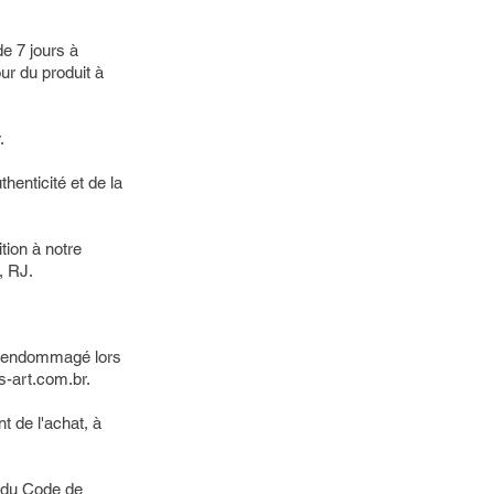
e 7 jours à
ur du produit à
.
henticité et de la
ition à notre
, RJ.
té endommagé lors
s-art.com.br
.
t de l'achat, à
I du Code de