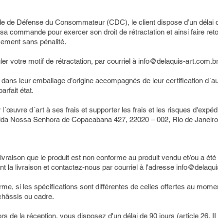
de de Défense du Consommateur (CDC), le client dispose d’un délai d
sa commande pour exercer son droit de rétractation et ainsi faire reto
ement sans pénalité.
uler votre motif de rétractation, par courriel à
info@delaquis-art.com.br
 dans leur emballage d’origine accompagnés de leur certification d´aut
arfait état.
 l´œuvre d´art à ses frais et supporter les frais et les risques d'expéd
ida Nossa Senhora de Copacabana 427, 22020 – 002, Rio de Janeiro
ivraison que le produit est non conforme au produit vendu et/ou a é
 la livraison et contactez-nous par courriel à l'adresse
info@delaqui
me, si les spécifications sont différentes de celles offertes au momen
châssis ou cadre.
rs de la réception, vous disposez d'un délai de 90 jours (article 26, I