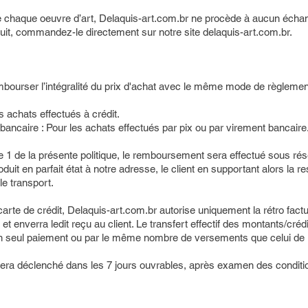
e chaque oeuvre d’art, Delaquis-art.com.br ne procède à aucun écha
uit, commandez-le directement sur notre site delaquis-art.com.br.
bourser l’intégralité du prix d'achat avec le même mode de règlement 
es achats effectués à crédit.
caire : Pour les achats effectués par pix ou par virement bancaire
cle 1 de la présente politique, le remboursement sera effectué sous ré
oduit en parfait état à notre adresse, le client en supportant alors la r
e transport.
arte de crédit, Delaquis-art.com.br autorise uniquement la rétro factu
 et enverra ledit reçu au client. Le transfert effectif des montants/cré
n un seul paiement ou par le même nombre de versements que celui de l
a déclenché dans les 7 jours ouvrables, après examen des conditio