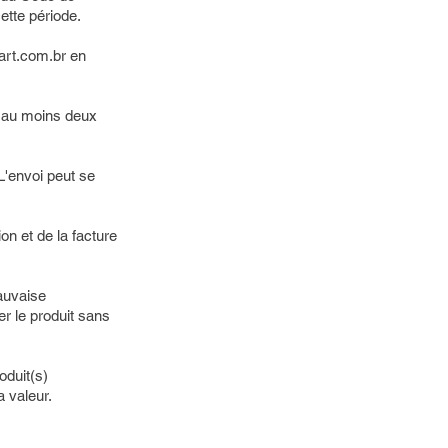
ette période.
art.com.br
en
n, au moins deux
L'envoi peut se
ion et de la facture
auvaise
er le produit sans
oduit(s)
a valeur.